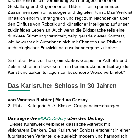
faszinierend ist die Verbindung von handgeschriebener
Gestaltung und KI-generierten Bildern – ein spannendes
Zusammenspiel von analoger und digitaler Kunst. Das Werk ist
inhaltlich enorm umfangreich und regt zum Nachdenken über
den Einfluss von Robotik und künstlicher Intelligenz auf unser
zukünftiges Leben an. Auch wenn die Bildsprache teils eine
dunklere Stimmung vermittelt, zeigt gerade dieser Kontrast,
wie bewusst die Autorinnen sich mit Chancen und Risiken
technologischer Entwicklung auseinandergesetzt haben.
Sie haben Mut zur Tiefe, ein starkes Gespür für Ästhetik und
Zukunftsthemen bewiesen – ein beeindruckender Beitrag, der
Kunst und Zukunftsfragen auf besondere Weise verbindet."
Das Karlsruher Schloss in 30 Jahren
von Vanessa Richter | Medina Ceesay
2. Platz – Kategorie 5.-7. Klasse, Gruppeneinreichungen
Das sagte die
#KA2055-Jury
über den Beitrag:
"Dieses Kunstwerk verbindet klassische Ästhetik mit
visionärem Denken. Das Karlsruher Schloss erscheint in einer
futuristischen Variante, die zugleich modern und harmonisch