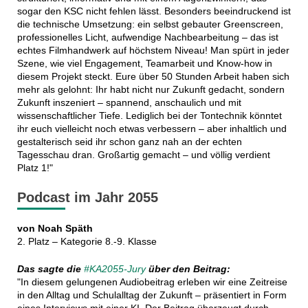
sogar den KSC nicht fehlen lässt. Besonders beeindruckend ist
die technische Umsetzung: ein selbst gebauter Greenscreen,
professionelles Licht, aufwendige Nachbearbeitung – das ist
echtes Filmhandwerk auf höchstem Niveau! Man spürt in jeder
Szene, wie viel Engagement, Teamarbeit und Know-how in
diesem Projekt steckt. Eure über 50 Stunden Arbeit haben sich
mehr als gelohnt: Ihr habt nicht nur Zukunft gedacht, sondern
Zukunft inszeniert – spannend, anschaulich und mit
wissenschaftlicher Tiefe. Lediglich bei der Tontechnik könntet
ihr euch vielleicht noch etwas verbessern – aber inhaltlich und
gestalterisch seid ihr schon ganz nah an der echten
Tagesschau dran. Großartig gemacht – und völlig verdient
Platz 1!"
Podcast im Jahr 2055
von Noah Späth
2. Platz – Kategorie 8.-9. Klasse
Das sagte die
#KA2055-Jury
über den Beitrag:
"In diesem gelungenen Audiobeitrag erleben wir eine Zeitreise
in den Alltag und Schulalltag der Zukunft – präsentiert in Form
eines Interviews mit einer KI. Der Beitrag überzeugt durch